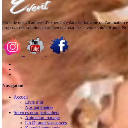
Forts de nos 20 années d’expérience dans le domaine de l’animation et
proposer des solutions parfaitement adaptées à votre soirée Rouen N
Navigation
Accueil
Livre d’or
Nos partenaires
Services pour particuliers
Animation mariage
Un Dj pour vos soirées
Karaoké entre amis