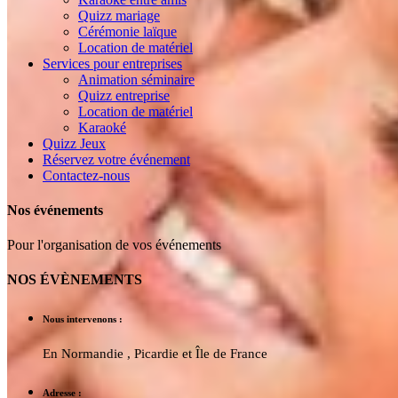
Quizz mariage
Cérémonie laïque
Location de matériel
Services pour entreprises
Animation séminaire
Quizz entreprise
Location de matériel
Karaoké
Quizz Jeux
Réservez votre événement
Contactez-nous
Nos événements
Pour l'organisation de vos événements
NOS ÉVÈNEMENTS
Nous intervenons :
En Normandie , Picardie et Île de France
Adresse :