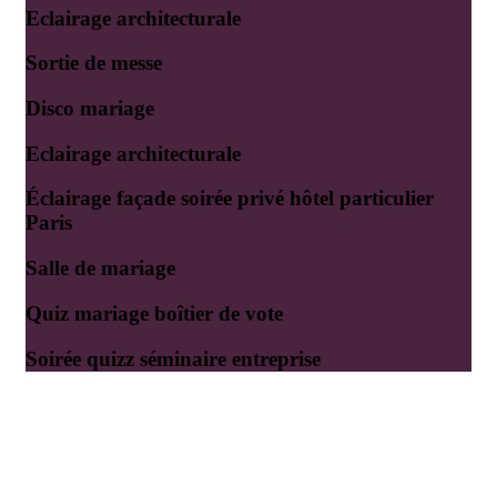
Eclairage architecturale
Sortie de messe
Disco mariage
Eclairage architecturale
Éclairage façade soirée privé hôtel particulier
Paris
Salle de mariage
Quiz mariage boîtier de vote
Soirée quizz séminaire entreprise